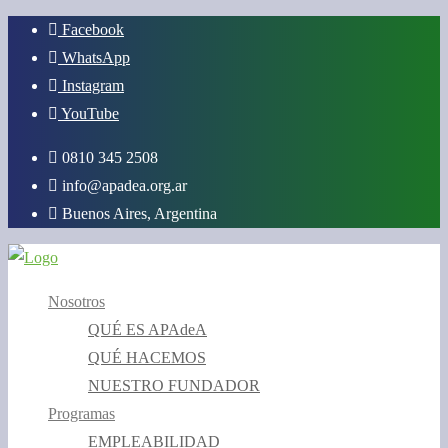
Saltar
Facebook
al
WhatsApp
contenido
Instagram
YouTube
0810 345 2508
info@apadea.org.ar
Buenos Aires, Argentina
Nosotros
QUÉ ES APAdeA
QUÉ HACEMOS
NUESTRO FUNDADOR
Programas
EMPLEABILIDAD