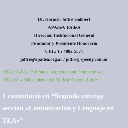
Dr. Horacio Joffre Galibert
APAdeA-FAdeA
Dirección Institucional General
Fundador y Presidente Honorario
CEL: 15-4082-5571
joffre@apadea.org.ar / joffre@speedy.com.ar
APAdeA-FAdeA frente a un preocupante fenómeno social
Navegación
APAdeA – Fallecimiento del Dr. José Roberto López
de
1 comentario en “
Segunda entrega
entradas
sección «Comunicación y Lenguaje en
TEA»
”