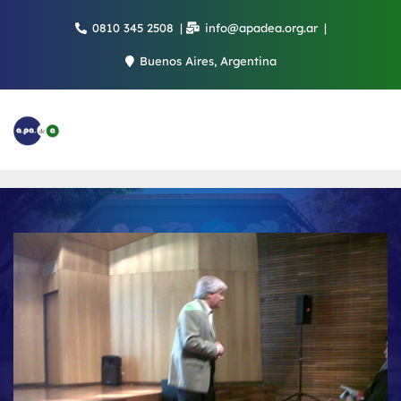
Saltar
0810 345 2508
info@apadea.org.ar
al
contenido
Buenos Aires, Argentina