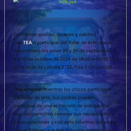
Invitamos a niños, jóvenes y adultos
con
TEA
a participar del Taller de Arte que se
desarrollará los lunes 22 y 29 de septiem
bre y
6 y 20 de octubre de 2014 de 18:00 a 20:00 hs.
en la sede de Lav
alle 2762, Piso 3 Oficina 26.
Importante:
Mientras los chicos participan
del Taller de arte, sus padres pueden
participar de una entrevista de indagación
que nos permitirá conocer sus necesidades y
preocupaciones y con esta información poder
armar Talleres que den solución y respuesta a