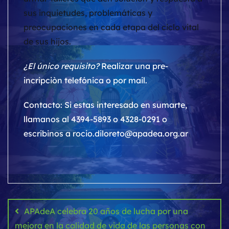
sus inquietudes, problemáticas y
preocupaciones en cada etapa del ciclo vital
de sus hijos.
¿El único requisito?
Realizar una pre-
incripciòn telefónica o por mail.
Contacto: Si estas interesado en sumarte,
llamanos al 4394-5893 o 4328-0291 o
escribinos a rocio.diloreto@apadea.org.ar
Navegación
de
APAdeA celebra 20 años de lucha por una
entradas
mejora en la calidad de vida de las personas con