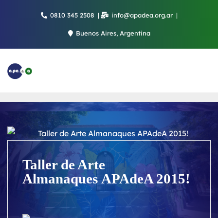
Saltar
0810 345 2508
info@apadea.org.ar
al
contenido
Buenos Aires, Argentina
Taller de Arte
Almanaques APAdeA 2015!