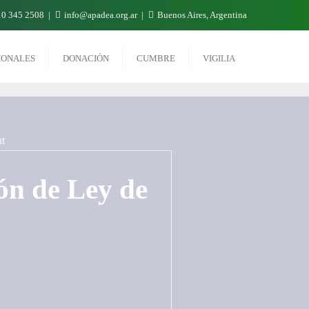
0 345 2508
info@apadea.org.ar
Buenos Aires, Argentina
IONALES
DONACIÓN
CUMBRE
VIGILIA
ón de Ley de