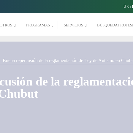
081
OTROS
PROGRAMAS
SERVICIOS
BÚSQUEDA PROFES
cusión de la reglamentaci
 Chubut