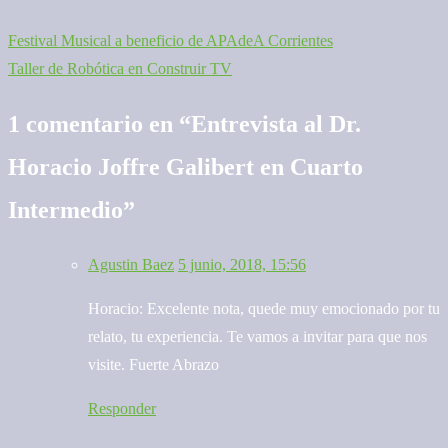
Festival Musical a beneficio de APAdeA Corrientes
Navegación
Taller de Robótica en Construir TV
de
1 comentario en “
Entrevista al Dr.
entradas
Horacio Joffre Galibert en Cuarto
Intermedio
”
Agustin Baez
5 junio, 2018, 15:56
Horacio: Excelente nota, quede muy emocionado por tu
relato, tu experiencia. Te vamos a invitar para que nos
visite. Fuerte Abrazo
Responder