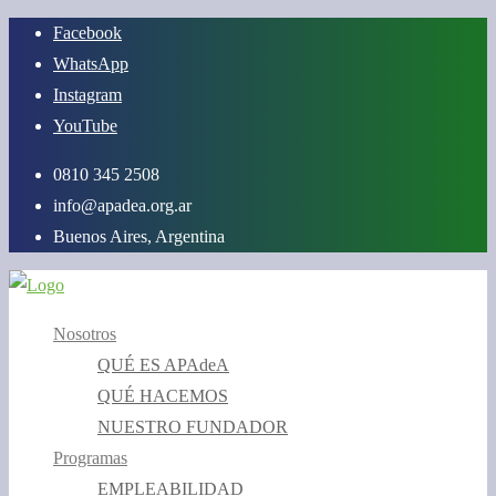
Saltar
Facebook
al
WhatsApp
contenido
Instagram
YouTube
0810 345 2508
info@apadea.org.ar
Buenos Aires, Argentina
Nosotros
QUÉ ES APAdeA
QUÉ HACEMOS
NUESTRO FUNDADOR
Programas
EMPLEABILIDAD