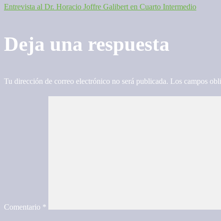
Entrevista al Dr. Horacio Joffre Galibert en Cuarto Intermedio
de
entradas
Deja una respuesta
Tu dirección de correo electrónico no será publicada.
Los campos obli
Comentario
*