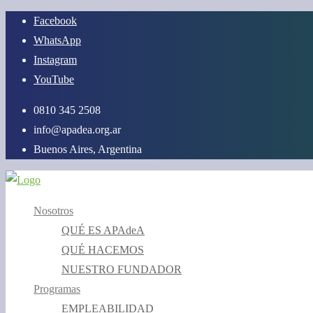
Saltar
Facebook
al
WhatsApp
contenido
Instagram
YouTube
0810 345 2508
info@apadea.org.ar
Buenos Aires, Argentina
Nosotros
QUÉ ES APAdeA
QUÉ HACEMOS
NUESTRO FUNDADOR
Programas
EMPLEABILIDAD