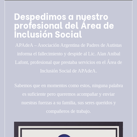
Despedimos a nuestro
profesional del Área de
Inclusión Social
APAdeA – Asociación Argentina de Padres de Autistas
informa el fallecimiento y despide al Lic. Alan Anibal
Lafont, profesional que prestaba servicios en el Área de
Inclusión Social de APAdeA.
Sabemos que en momentos como estos, ninguna palabra
es suficiente pero queremos acompañar y enviar
nuestras fuerzas a su familia, sus seres queridos y
compañeros de trabajo.