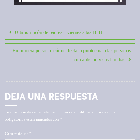
Navegación
de
Último rincón de padres – viernes a las 18 H
entradas
En primera persona: cómo afecta la pirotecnia a las personas
con autismo y sus familias
DEJA UNA RESPUESTA
Tu dirección de correo electrónico no será publicada.
Los campos
obligatorios están marcados con
*
Comentario
*