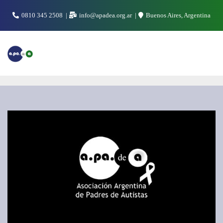
Saltar
0810 345 2508
info@apadea.org.ar
Buenos Aires, Argentina
al
contenido