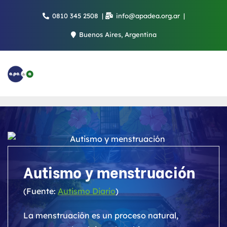
Saltar
0810 345 2508
info@apadea.org.ar
al
contenido
Buenos Aires, Argentina
Autismo y menstruación
(Fuente:
Autismo Diario
)
La menstruación es un proceso natural,