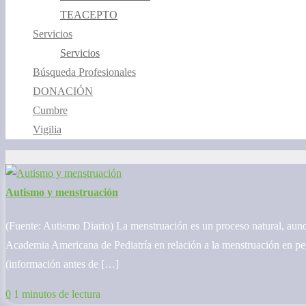
TEACEPTO
Servicios
Servicios
Búsqueda Profesionales
DONACIÓN
Cumbre
Vigilia
Autismo y menstruación
(Fuente: Autismo Diario) La menstruación es un proceso natural, aunq
Academia Americana de Pediatría en relación a la menstruación en per
(información antes de […]
0
1 minutos de lectura