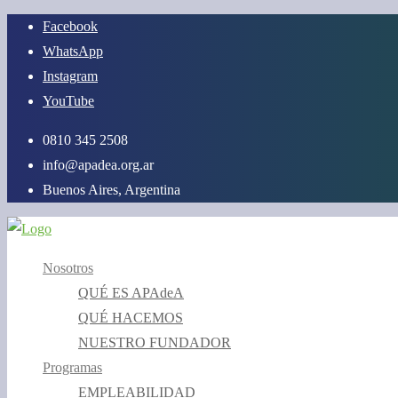
Saltar
Facebook
al
WhatsApp
contenido
Instagram
YouTube
0810 345 2508
info@apadea.org.ar
Buenos Aires, Argentina
Nosotros
QUÉ ES APAdeA
QUÉ HACEMOS
NUESTRO FUNDADOR
Programas
EMPLEABILIDAD