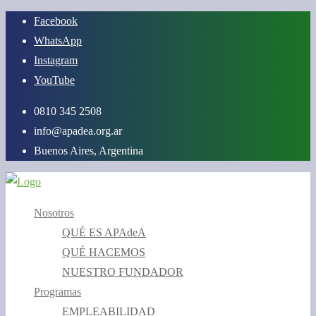
Saltar
Facebook
al
WhatsApp
contenido
Instagram
YouTube
0810 345 2508
info@apadea.org.ar
Buenos Aires, Argentina
Nosotros
QUÉ ES APAdeA
QUÉ HACEMOS
NUESTRO FUNDADOR
Programas
EMPLEABILIDAD