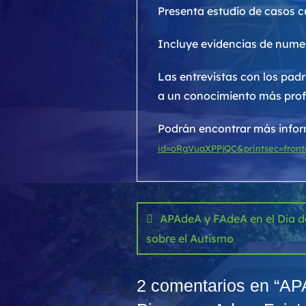
Presenta estudio de casos c
Incluye evidencias de numer
Las entrevistas con los pad
a un conocimiento más prof
Podrán encontrar más inform
id=oRgVuaXPPjQC&printsec=fron
Navegación
de
APAdeA y FAdeA en el Día d
sobre el Autismo
entradas
2 comentarios en “
APA