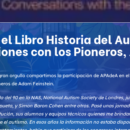
l Libro Historia del A
ones con los Pioneros
ran orgullo compartimos la participación de APAdeA en el l
neros de Adam Feinstein.
 del 90 en la NAS, National Autism Society de Londres, j
pueta, y
Simon Baron Cohen
entre otros. Pasé unas jornad
tución, sus alumnos y equipos técnicos quienes me brinda
e el autismo.
En esos años la información no estaba disp