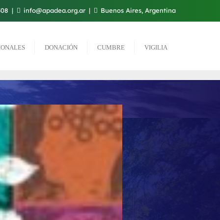
508
info@apadea.org.ar
Buenos Aires, Argentina
IONALES
DONACIÓN
CUMBRE
VIGILIA