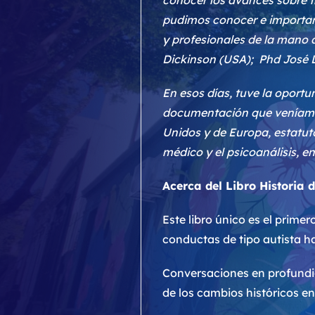
conocer los avances sobre t
pudimos conocer e importar 
y profesionales de la mano
Dickinson (USA); Phd José Lò
En esos días, tuve la oportu
documentación que veníamos
Unidos y de Europa, estatut
médico y el psicoanálisis, en
Acerca del Libro Historia 
Este libro único es el prime
conductas de tipo autista ha
Conversaciones en profundid
de los cambios históricos e