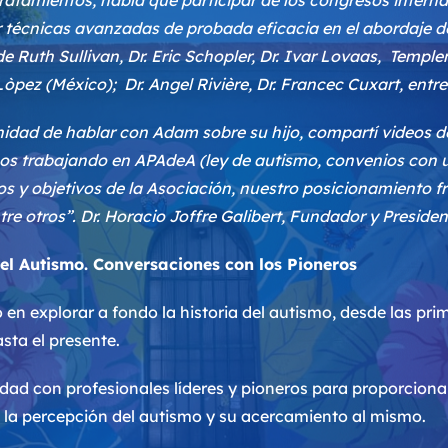
ratamientos, había que participar de los congresos intern
técnicas avanzadas de probada eficacia en el abordaje d
 de
Ruth Sullivan, Dr. Eric Schopler, Dr. Ivar Lovaas, Templ
pez (México); Dr. Angel Rivière, Dr. Francec Cuxart, entre
nidad de hablar con Adam sobre su hijo, compartí videos de
 trabajando en APAdeA (ley de autismo, convenios con u
os y objetivos de la Asociación, nuestro posicionamiento 
tre otros”.
Dr. Horacio Joffre Galibert, Fundador y Preside
del Autismo. Conversaciones con los Pioneros
ro en explorar a fondo la historia del autismo, desde las pr
sta el presente.
ad con profesionales líderes y pioneros para proporcionar
n la percepción del autismo y su acercamiento al mismo.