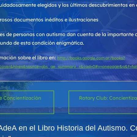
uidadosamente elegidos y los últimos descubrimientos en 
osos documentos inéditos e ilustraciones
res de personas con autismo dan cuenta de la importante
undo de esta condición enigmática.
ación sobre el libro en:
http://books.google.com.ar/books?
tcover&hl=es&source=gbs_ge_summary_r&cad=0#v=onepage&q&f=fal
e Concientización
Rotary Club: Concientiza
deA en el Libro Historia del Autismo. 