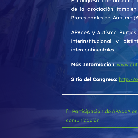
El congreso Internacional t
de la asociación también
Profesionales del Autismo (
APAdeA y Autismo Burgos v
interinstitucional y di
intercontinentales.
Más Información:
www.aut
Sitio del Congreso:
http://
Navegación
de
Participación de APAdeA en
comunicación
entradas