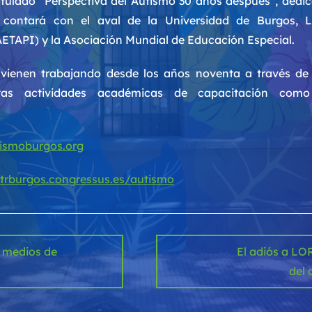
itulado “Perspectiva del Autismo 30 años después”, dedic
 contará con el aval de la Universidad de Burgos, 
AETAPI) y la Asociación Mundial de Educación Especial.
ienen trabajando desde los años noventa a través de
stintas actividades académicas de capacitación com
ismoburgos.org
otrburgos.congressus.es/autismo
 medios de
El adiós a L
del 