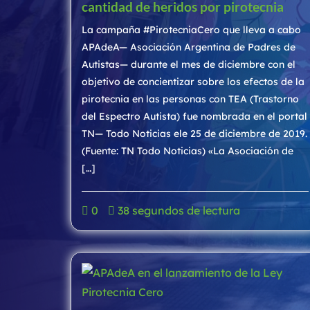
cantidad de heridos por pirotecnia
La campaña #PirotecniaCero que lleva a cabo
APAdeA— Asociación Argentina de Padres de
Autistas— durante el mes de diciembre con el
objetivo de concientizar sobre los efectos de la
pirotecnia en las personas con TEA (Trastorno
del Espectro Autista) fue nombrada en el portal
TN— Todo Noticias ele 25 de diciembre de 2019.
(Fuente: TN Todo Noticias) «La Asociación de
[…]
0
38 segundos de lectura