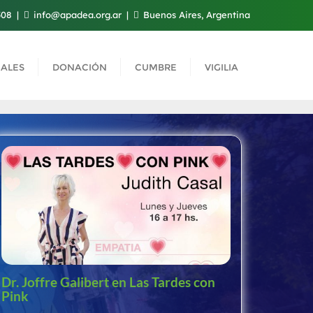
508
info@apadea.org.ar
Buenos Aires, Argentina
ALES
DONACIÓN
CUMBRE
VIGILIA
Dr. Joffre Galibert en Las Tardes con
Pink