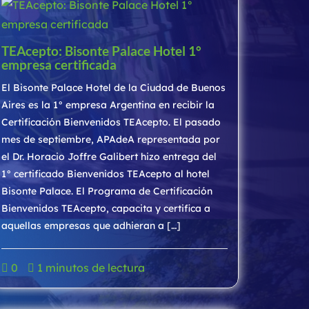
TEAcepto: Bisonte Palace Hotel 1°
empresa certificada
El Bisonte Palace Hotel de la Ciudad de Buenos
Aires es la 1° empresa Argentina en recibir la
Certificación Bienvenidos TEAcepto. El pasado
mes de septiembre, APAdeA representada por
el Dr. Horacio Joffre Galibert hizo entrega del
1° certificado Bienvenidos TEAcepto al hotel
Bisonte Palace. El Programa de Certificación
Bienvenidos TEAcepto, capacita y certifica a
aquellas empresas que adhieran a […]
0
1 minutos de lectura