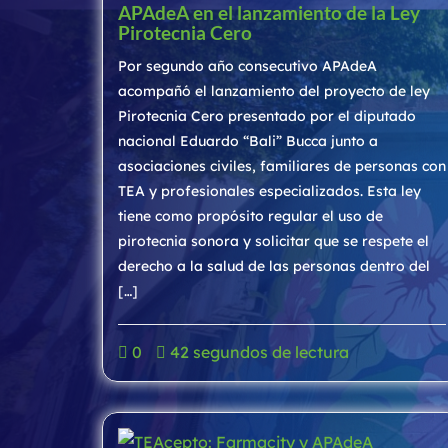
APAdeA en el lanzamiento de la Ley
Pirotecnia Cero
Por segundo año consecutivo APAdeA
acompañó el lanzamiento del proyecto de ley
Pirotecnia Cero presentado por el diputado
nacional Eduardo “Bali” Bucca junto a
asociaciones civiles, familiares de personas con
TEA y profesionales especializados. Esta ley
tiene como propósito regular el uso de
pirotecnia sonora y solicitar que se respete el
derecho a la salud de las personas dentro del
[…]
0
42 segundos de lectura