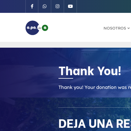
Saltar
al
contenido
NOSOTROS
Thank You!
Thank you! Your donation was r
DEJA UNA R