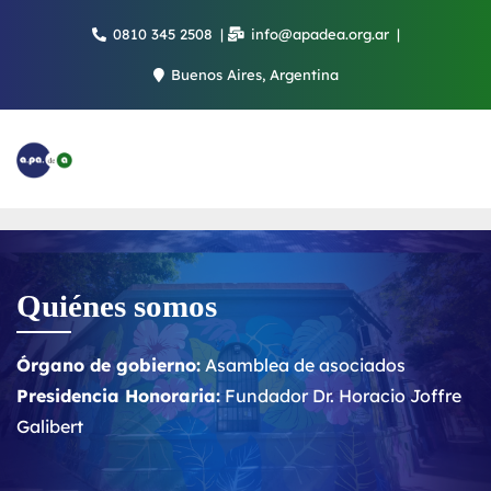
Saltar
0810 345 2508
info@apadea.org.ar
al
contenido
Buenos Aires, Argentina
Quiénes somos
Órgano de gobierno:
Asamblea de asociados
Presidencia Honoraria:
Fundador Dr. Horacio Joffre
Galibert