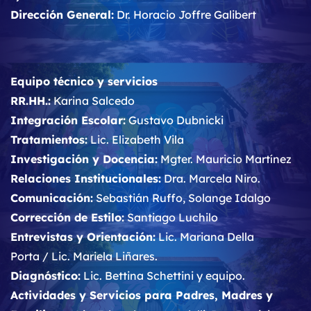
Dirección General:
Dr. Horacio Joffre Galibert
Equipo técnico y servicios
RR.HH.:
Karina Salcedo
Integración Escolar:
Gustavo Dubnicki
Tratamientos:
Lic. Elizabeth Vila
Investigación y Docencia:
Mgter. Mauricio Martínez
Relaciones Institucionales:
Dra. Marcela Niro.
Comunicación:
Sebastián Ruffo, Solange Idalgo
Corrección de Estilo:
Santiago Luchilo
Entrevistas y Orientación:
Lic. Mariana Della
Porta / Lic. Mariela Liñares.
Diagnóstico:
Lic. Bettina Schettini y equipo.
Actividades y Servicios para Padres, Madres y