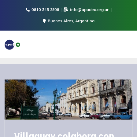
Saltar
0810 345 2508
info@apadea.org.ar
al
contenido
Buenos Aires, Argentina
Villaguay colabora con