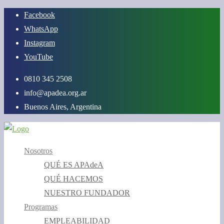
Saltar
Facebook
al
WhatsApp
contenido
Instagram
YouTube
0810 345 2508
info@apadea.org.ar
Buenos Aires, Argentina
Nosotros
QUÉ ES APAdeA
QUÉ HACEMOS
NUESTRO FUNDADOR
Programas
EMPLEABILIDAD