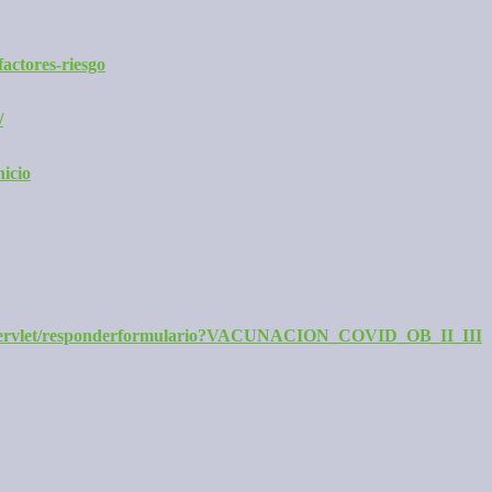
factores-riesgo
/
nicio
orm/servlet/responderformulario?VACUNACION_COVID_OB_II_III