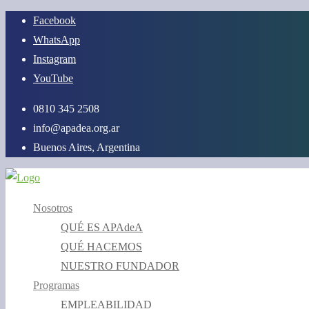
Saltar
Facebook
al
WhatsApp
contenido
Instagram
YouTube
0810 345 2508
info@apadea.org.ar
Buenos Aires, Argentina
Nosotros
QUÉ ES APAdeA
QUÉ HACEMOS
NUESTRO FUNDADOR
Programas
EMPLEABILIDAD