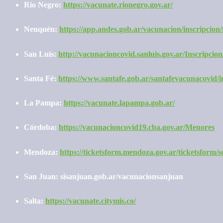
Rio Negro:
https://vacunate.rionegro.gov.ar/
Neuquén:
https://app.andes.gob.ar/vacunacion/inscripcion/
San Luis:
http://vacunacioncovid.sanluis.gov.ar/Inscripcion
Santa Fé:
https://www.santafe.gob.ar/santafevacunacovid/i
La Pampa:
https://vacunate.lapampa.gob.ar/
Córdoba:
https://vacunacioncovid19.cba.gov.ar/Menores
Mendoza:
https://ticketsform.mendoza.gov.ar/ticketsf
San Juan: sisanjuan.gob.ar/vacunacionsanjuan
Salta:
https://vacunate.citymis.co/