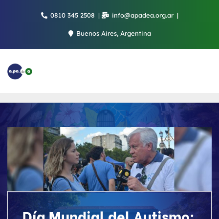
Saltar
0810 345 2508
info@apadea.org.ar
al
contenido
Buenos Aires, Argentina
Día Mundial del Autismo: