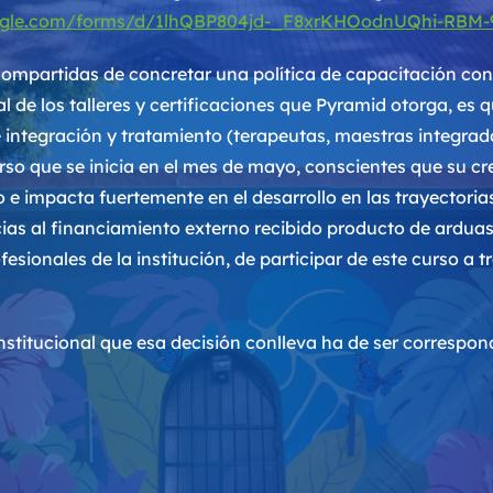
oogle.com/forms/d/1lhQBP804jd-_F8xrKHOodnUQhi-RBM-
ompartidas de concretar una política de capacitación con
 de los talleres y certificaciones que Pyramid otorga, es 
integración y tratamiento (terapeutas, maestras integrad
rso que se inicia en el mes de mayo, conscientes que su cr
o e impacta fuertemente en el desarrollo en las trayectoria
ias al financiamiento externo recibido producto de ardua
ofesionales de la institución, de participar de este curso a
nstitucional que esa decisión conlleva ha de ser correspon