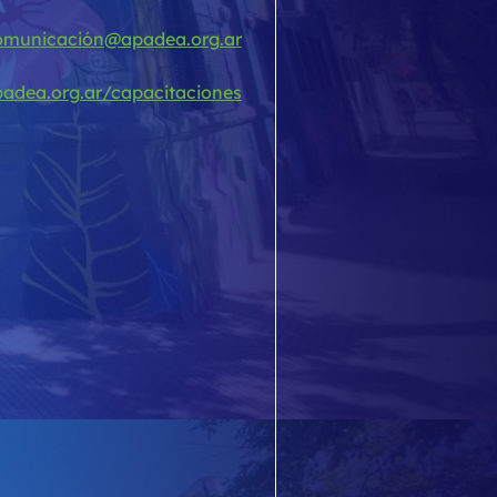
omunicación@apadea.org.ar
adea.org.ar/capacitaciones