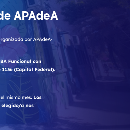
 de APAdeA
rganizada por APAdeA-
ABA Funcional con
 1136 (Capital Federal).
4 del mismo mes.
Los
r elegido/a nos