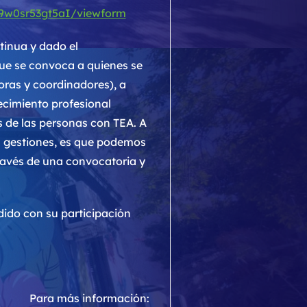
9w0sr53gt5aI/viewform
tinua y dado el
que se convoca a quienes se
oras y coordinadores), a
ecimiento profesional
s de las personas con TEA. A
s gestiones, es que podemos
 través de una convocatoria y
dido con su participación
Para más información: