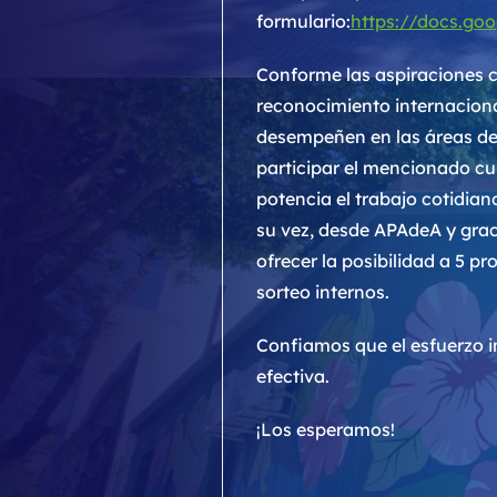
formulario:
https://docs.g
Conforme las aspiraciones c
reconocimiento internacional
desempeñen en las áreas de 
participar el mencionado cu
potencia el trabajo cotidian
su vez, desde APAdeA y grac
ofrecer la posibilidad a 5 pr
sorteo internos.
Confiamos que el esfuerzo i
efectiva.
¡Los esperamos!