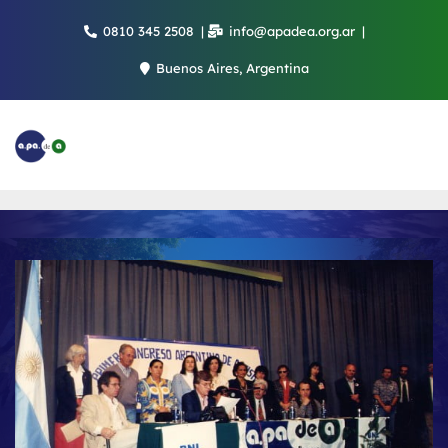
Saltar
0810 345 2508
info@apadea.org.ar
al
contenido
Buenos Aires, Argentina