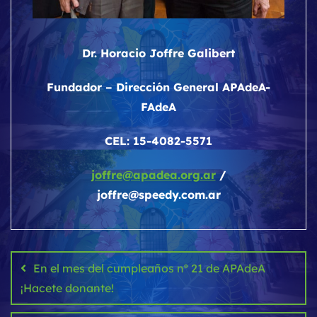
Dr. Horacio Joffre Galibert
Fundador – Dirección General APAdeA-
FAdeA
CEL: 15-4082-5571
joffre@apadea.org.ar
/
joffre@speedy.com.ar
Navegación
de
En el mes del cumpleaños nº 21 de APAdeA
entradas
¡Hacete donante!