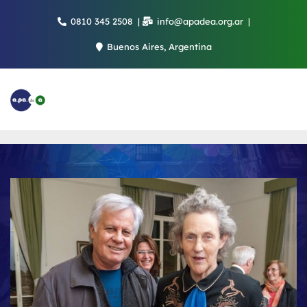
Saltar
0810 345 2508
info@apadea.org.ar
al
contenido
Buenos Aires, Argentina