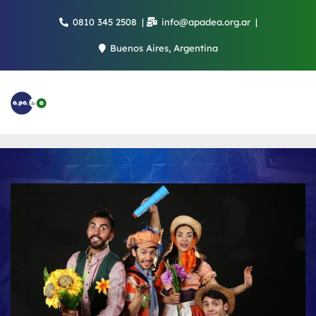
Saltar
0810 345 2508
info@apadea.org.ar
al
contenido
Buenos Aires, Argentina