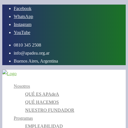
Saltar
Facebook
al
WhatsApp
contenido
Instagram
YouTube
0810 345 2508
info@apadea.org.ar
Buenos Aires, Argentina
Nosotros
QUÉ ES APAdeA
QUÉ HACEMOS
NUESTRO FUNDADOR
Programas
EMPLEABILIDAD