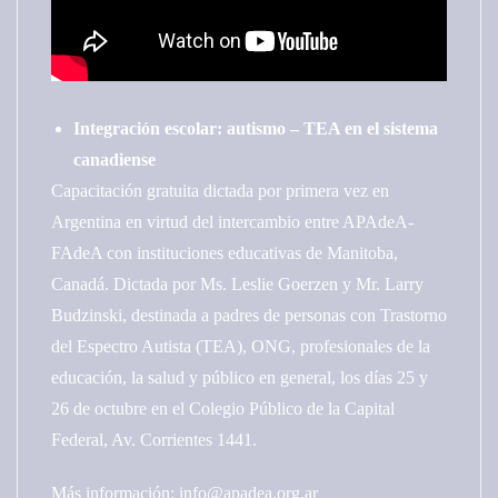
Integración escolar: autismo – TEA en el sistema
canadiense
Capacitación gratuita dictada por primera vez en
Argentina en virtud del intercambio entre APAdeA-
FAdeA con instituciones educativas de Manitoba,
Canadá. Dictada por Ms. Leslie Goerzen y Mr. Larry
Budzinski, destinada a padres de personas con Trastorno
del Espectro Autista (TEA), ONG, profesionales de la
educación, la salud y público en general, los días 25 y
26 de octubre en el Colegio Público de la Capital
Federal, Av. Corrientes 1441.
Más información: info@apadea.org.ar