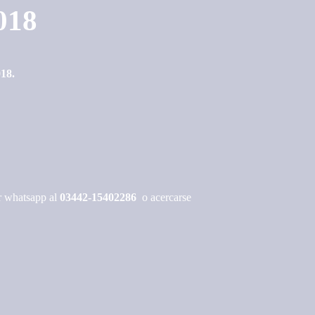
018
018.
r whatsapp al
03442-15402286
o
acercarse