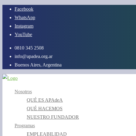
Saltar
Facebook
al
WhatsApp
contenido
Instagram
YouTube
0810 345 2508
info@apadea.org.ar
Buenos Aires, Argentina
Nosotros
QUÉ ES APAdeA
QUÉ HACEMOS
NUESTRO FUNDADOR
Programas
EMPLEABILIDAD