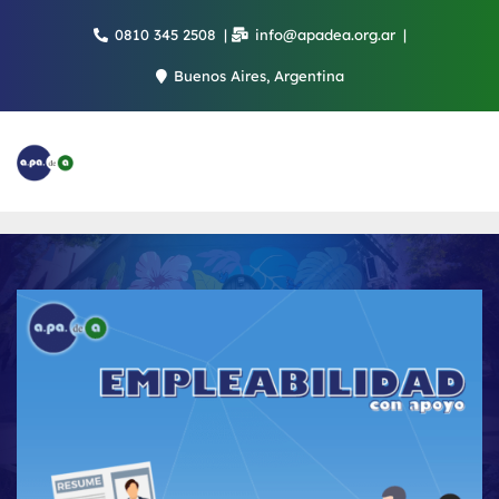
Saltar
0810 345 2508
info@apadea.org.ar
al
contenido
Buenos Aires, Argentina