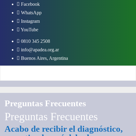
Saltar
Facebook
al
WhatsApp
contenido
Instagram
YouTube
0810 345 2508
info@apadea.org.ar
Buenos Aires, Argentina
Preguntas Frecuentes
Preguntas Frecuentes
Acabo de recibir el diagnóstico,