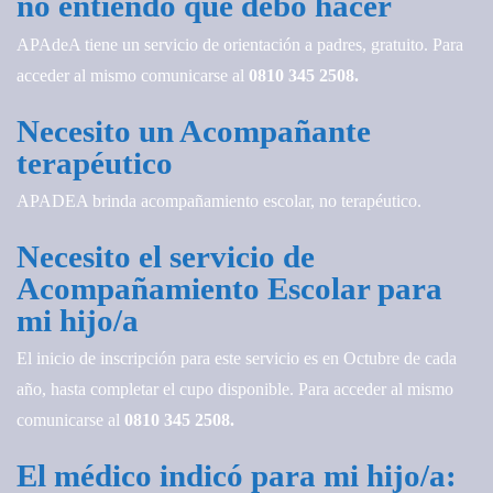
no entiendo qué debo hacer
APAdeA tiene un servicio de orientación a padres, gratuito. Para
acceder al mismo comunicarse al
0810 345 2508.
Necesito un Acompañante
terapéutico
APADEA brinda acompañamiento escolar, no terapéutico.
Necesito el servicio de
Acompañamiento Escolar para
mi hijo/a
El inicio de inscripción para este servicio es en Octubre de cada
año, hasta completar el cupo disponible. Para acceder al mismo
comunicarse al
0810 345 2508.
El médico indicó para mi hijo/a: