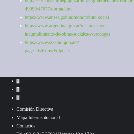
http://servicios.infoleg.gob.ar/infolegInternet/anexos/4500
49999/47677/norma.htm
https://www.anses.gob.ar/monotributo-social
https://www.argentina.gob.ar/reclamar-por-
incumplimiento-de-obras-sociales-y-prepagas
https://www.sssalud.gob.ar/?
page=listRnosc&tipo=3
Comisión Directiva
Mapa Interinstitucional
Contactos