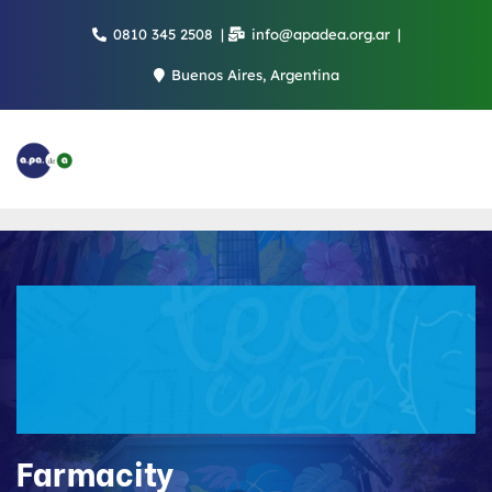
Saltar
0810 345 2508
info@apadea.org.ar
al
contenido
Buenos Aires, Argentina
Farmacity