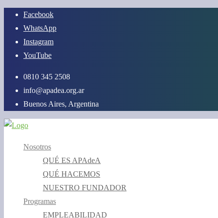
Saltar
Facebook
al
WhatsApp
contenido
Instagram
YouTube
0810 345 2508
info@apadea.org.ar
Buenos Aires, Argentina
Nosotros
QUÉ ES APAdeA
QUÉ HACEMOS
NUESTRO FUNDADOR
Programas
EMPLEABILIDAD