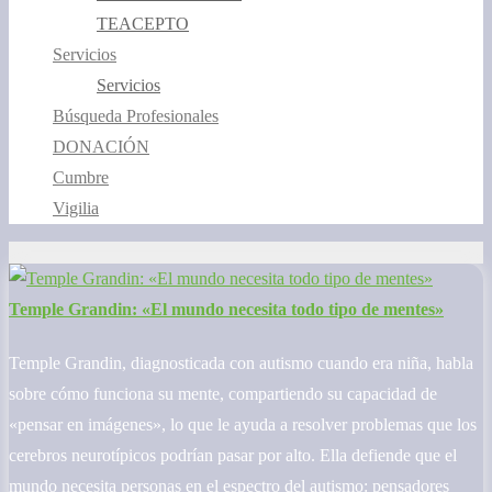
TEACEPTO
Servicios
Servicios
Búsqueda Profesionales
DONACIÓN
Cumbre
Vigilia
Temple Grandin: «El mundo necesita todo tipo de mentes»
Temple Grandin, diagnosticada con autismo cuando era niña, habla
sobre cómo funciona su mente, compartiendo su capacidad de
«pensar en imágenes», lo que le ayuda a resolver problemas que los
cerebros neurotípicos podrían pasar por alto. Ella defiende que el
mundo necesita personas en el espectro del autismo: pensadores