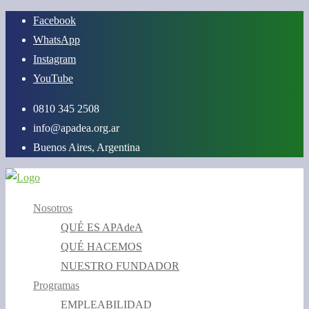
Saltar
Facebook
al
WhatsApp
contenido
Instagram
YouTube
0810 345 2508
info@apadea.org.ar
Buenos Aires, Argentina
Nosotros
QUÉ ES APAdeA
QUÉ HACEMOS
NUESTRO FUNDADOR
Programas
EMPLEABILIDAD