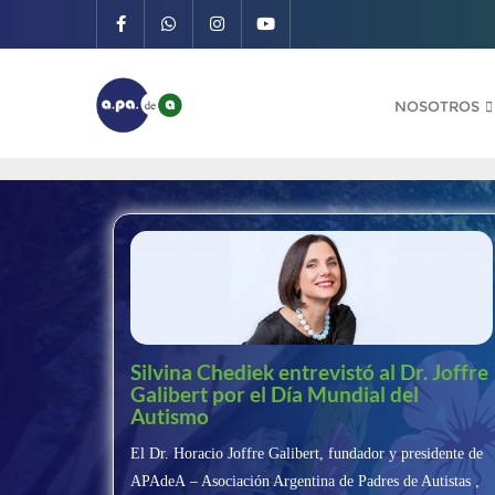
Saltar
al
contenido
NOSOTROS
Silvina Chediek entrevistó al Dr. Joffre
Galibert por el Día Mundial del
Autismo
El Dr. Horacio Joffre Galibert, fundador y presidente de
APAdeA – Asociación Argentina de Padres de Autistas ,