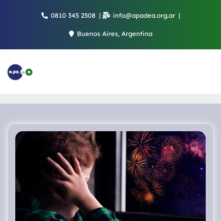
Saltar
0810 345 2508
info@apadea.org.ar
al
contenido
Buenos Aires, Argentina