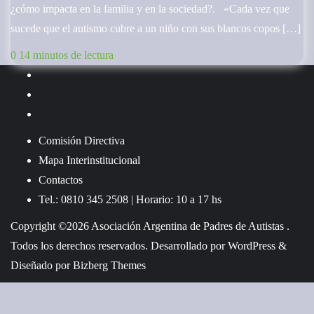
¿cómo impacta en la familia y en la sociedad?. «Cada vez que
sucede que el autismo cubre a un niño con sus blancos copos […]
0
14 minutos de lectura
Comisión Directiva
Mapa Interinstitucional
Contactos
Tel.: 0810 345 2508 | Horario: 10 a 17 hs
Copyright ©2026 Asociación Argentina de Padres de Autistas .
Todos los derechos reservados.
Desarrollado por
WordPress
&
Diseñado por
Bizberg Themes