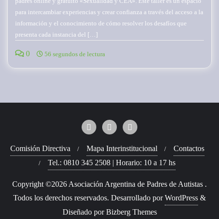
padres online y gratuito «Sexualidad y CEA». Este taller es un espacio
para intercambiar experiencias y crear confianza a través del acceso a la
información y el conocimiento de cómo resolver los desafíos que
presenta cada instancia del […]
0
56 segundos de lectura
Comisión Directiva
Mapa Interinstitucional
Contactos
Tel.: 0810 345 2508 | Horario: 10 a 17 hs
Copyright ©2026 Asociación Argentina de Padres de Autistas .
Todos los derechos reservados.
Desarrollado por
WordPress
&
Diseñado por
Bizberg Themes