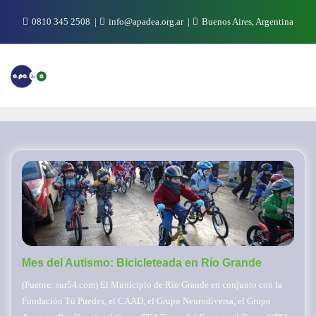
Saltar
0810 345 2508
info@apadea.org.ar
Buenos Aires, Argentina
al
contenido
Mes del Autismo: Bicicleteada en Río Grande
(Fuente: sur54.com) El Municipio de Río Grande en conjunto con la
Fundación Tú Puedes, el CAAD, el Grupo Neurodiversa, el Grupo