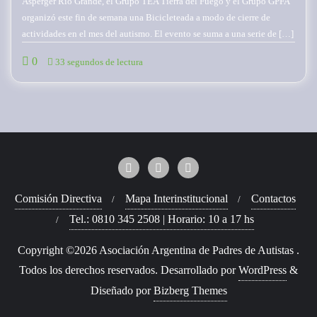
Asperger Río Grande, el Grupo TEA Tierra del Fuego y el Grupo GPFA
organizó este fin de semana una Bicicleteada a modo de cierre de
actividades en el mes del autismo. El evento se suma a una serie de […]
0
33 segundos de lectura
Comisión Directiva
Mapa Interinstitucional
Contactos
Tel.: 0810 345 2508 | Horario: 10 a 17 hs
Copyright ©2026 Asociación Argentina de Padres de Autistas .
Todos los derechos reservados.
Desarrollado por
WordPress
&
Diseñado por
Bizberg Themes