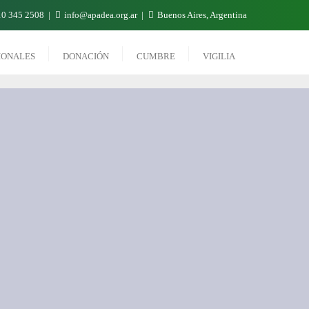
0 345 2508
info@apadea.org.ar
Buenos Aires, Argentina
IONALES
DONACIÓN
CUMBRE
VIGILIA