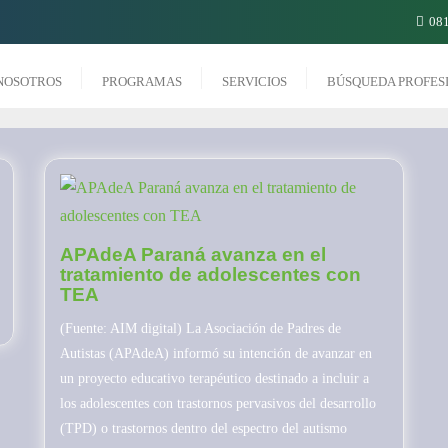
081
NOSOTROS
PROGRAMAS
SERVICIOS
BÚSQUEDA PROFES
APAdeA Paraná avanza en el
tratamiento de adolescentes con
TEA
(Fuente: AIM digital) La Asociación de Padres de
Autistas (APAdeA) informó su intención de avanzar en
un proyecto educativo terapéutico destinado a incluir a
los adolescentes con trastornos pervasivos del desarrollo
(TPD) o trastornos dentro del espectro del autismo