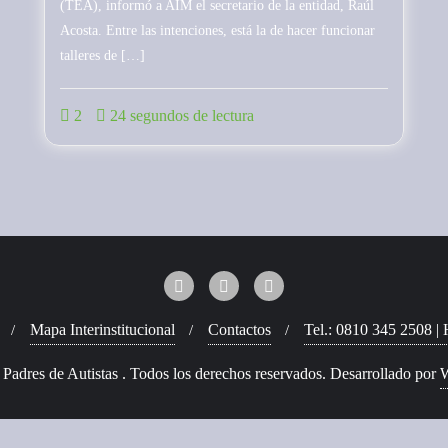
(TEA), informó a AIM el secretario de la entidad, Raúl
Acosta. Entre las intenciones, está la de hacer funcionar
talleres de […]
2
24 segundos de lectura
Mapa Interinstitucional
Contactos
Tel.: 0810 345 2508 | 
adres de Autistas . Todos los derechos reservados.
Desarrollado por
W