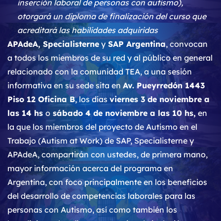
inserción laboral de personas con autismo),
otorgará un diploma de finalización del curso que
acreditará las habilidades adquiridas
APAdeA, Specialisterne
y
SAP Argentina
, convocan
a todos los miembros de su red y al público en general
relacionado con la comunidad TEA, a una sesión
informativa en su sede sita en
Av. Pueyrredón 1443
Piso 12 Oficina B
, los días
viernes 3 de noviembre a
las 14 hs
o
sábado 4 de noviembre a las 10 hs,
en
la que los miembros del proyecto de Autismo en el
Trabajo (Autism at Work) de SAP, Specialisterne y
APAdeA, compartirán con ustedes, de primera mano,
mayor información acerca del programa en
Argentina, con foco principalmente en los beneficios
del desarrollo de competencias laborales para las
personas con Autismo, así como también los