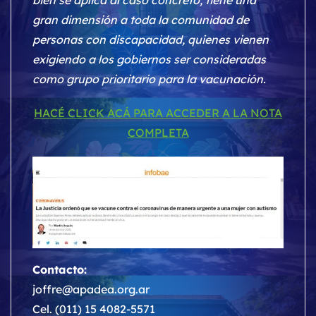
bien se aplica al caso concreto, tiene una
gran dimensión a toda la comunidad de
personas con discapacidad, quienes vienen
exigiendo a los gobiernos ser consideradas
como grupo prioritario para la vacunación.
HACÉ CLICK ACÁ PARA ACCEDER A LA NOTA
COMPLETA
Contacto:
joffre@apadea.org.ar
Cel. (011) 15 4082-5571