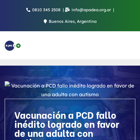
Saltar
0810 345 2508
info@apadea.org.ar
al
contenido
Buenos Aires, Argentina
Vacunación a PCD fallo
inédito logrado en favor
de una adulta con