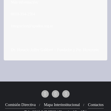
Más información:
0810-354-2504
integracion@apadea.org.ar
Dr. Horacio Joffre Galibert – Fundador y Pte. Honorario
Comisión Directiva
Mapa Interinstitucional
Contactos