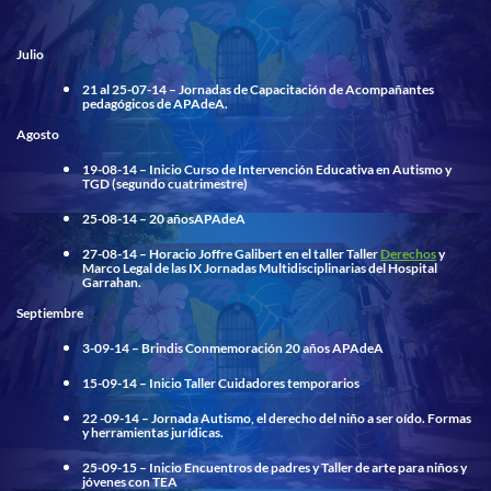
Julio
21 al 25-07-14 –
Jornadas de Capacitación de Acompañantes
pedagógicos de APAdeA.
Agosto
19-08-14 –
Inicio Curso de Intervención Educativa en Autismo y
TGD (segundo cuatrimestre)
25-08-14 –
20 añosAPAdeA
27-08-14 –
Horacio Joffre Galibert en el taller Taller
Derechos
y
Marco Legal de las IX Jornadas Multidisciplinarias del Hospital
Garrahan.
Septiembre
3-09-14 –
Brindis Conmemoración 20 años APAdeA
15-09-14 –
Inicio Taller Cuidadores temporarios
22 -09-14 –
Jornada Autismo, el derecho del niño a ser oído. Formas
y herramientas jurídicas.
25-09-15 –
Inicio Encuentros de padres y Taller de arte para niños y
jóvenes con TEA