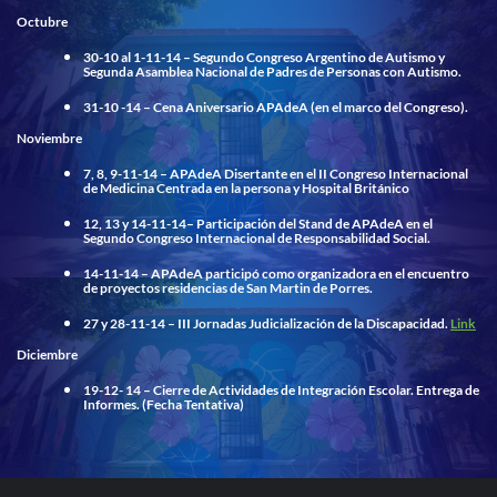
Octubre
30-10 al 1-11-14 –
Segundo Congreso Argentino de Autismo y
Segunda Asamblea Nacional de Padres de Personas con Autismo.
31-10
-14
–
Cena Aniversario APAdeA (en el marco del Congreso).
Noviembre
7, 8, 9-11-14
– APAdeA Disertante en el II Congreso Internacional
de Medicina Centrada en la persona y Hospital Británico
12, 13 y 14-11-14
– Participación del Stand de APAdeA en el
Segundo Congreso Internacional de Responsabilidad Social.
14-11-14
– APAdeA participó como organizadora en el encuentro
de proyectos residencias de San Martin de Porres.
27 y 28-11-14 –
III Jornadas Judicialización de la Discapacidad.
Link
Diciembre
19-12- 14 –
Cierre de Actividades de Integración Escolar. Entrega de
Informes.
(Fecha Tentativa)