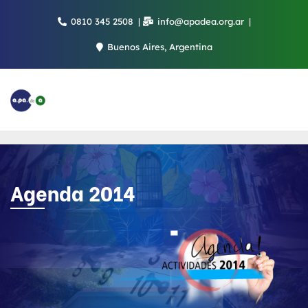
Saltar
0810 345 2508
info@apadea.org.ar
al
contenido
Buenos Aires, Argentina
Agenda 2014